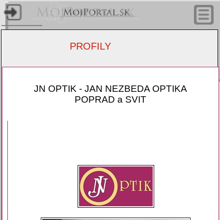
Úvodn
stránk
PROFILY
Články
nástro
JN OPTIK - JAN NEZBEDA OPTIKA
POPRAD a SVIT
Profil
Hudobné 
Video t