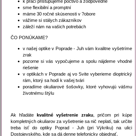
k práci pristupujeme poctivo a zodpovedne
sme flexibilní a promptní
máme 30 ročné skúsenosti v ?obore
vážime si stálych zákazníkov
záleží nám na vašich potrebách
ČO PONÚKAME?
v našej optike v Poprade - Juh vám kvalitne vyšetríme
zrak
pozorne si vás vypočujeme a spolu nájdeme vhodné
riešenie
v optikách v Poprade aj vo Svite vyberieme dioptrický
rám, ktorý sa hodí k vašej tvári
poradíme okuliarové šošovky, ktoré vyhovujú vášmu
životnému štýlu
Ak hľadáte
kvalitné vyšetrenie zraku
, pričom pri kúpe
kompletných okuliarov za vyšetrenie sa nič neplatí, tak určite
treba ísť do optiky Poprad - Juh (pri Výkriku) na ulici
Dostojevského, kde sa dá denne telefonicky objednať.