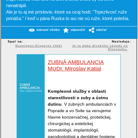
nenatrápil.
Ale je tu aj iné príslovie, ktoré sa ozaj hodí: "Trpezlivosť ruže
prináša." I keď u pána Ruska to asi nie sú ruže, ktoré potešia.
zobraziť všetko
odporučiť
zdieľať
Spať na:
Nasleduje:
Dunningov-Krugerov efekt
Je to doba divokého západu na
Slovensku.
ZUBNÁ AMBULANCIA
MUDr. Miroslav Katial
Komplexné služby v oblasti
starostlivosti o zuby a ústnu
dutinu
. V zubných ambulanciách v
Poprade a vo Svite sa venujeme
hlavne konzervačnej, protetickej,
chirurgickej a estetickej
stomatológii, implantológii,
parodontológii a dentálnej hygiene.