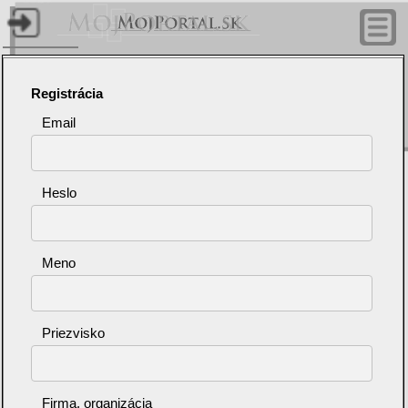
Úvodn
stránk
Registrácia
Články
Email
nástro
Profil
Heslo
Hudobné 
Meno
Video t
Priezvisko
Firma, organizácia